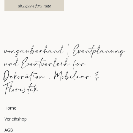
ab​
29,99
€
für​
5
Tage
vonzauberhand | Eventplanung
und Eventverleih für
Dekoration , Mobiliar &
Floristik
Home
Verleihshop
AGB