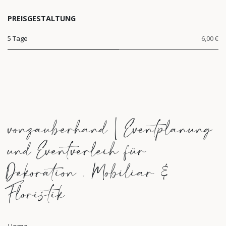
PREISGESTALTUNG
5 Tage
6,00 €
vonzauberhand | Eventplanung
und Eventverleih für
Dekoration , Mobiliar &
Floristik