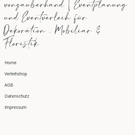
vonzauberhand | Eventplanung
und Eventverleih für
Dekoration , Mobiliar &
Floristik
Home
Verleihshop
AGB
Datenschutz
Impressum