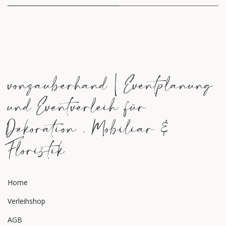
vonzauberhand | Eventplanung
und Eventverleih für
Dekoration , Mobiliar &
Floristik
Home
Verleihshop
AGB