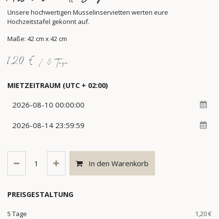
Unsere hochwertigen Musselinservietten werten eure
Hochzeitstafel gekonnt auf.
Maße: 42 cm x 42 cm
1,20
€
/
5
Tage
MIETZEITRAUM
(UTC + 02:00)
In den Warenkorb
PREISGESTALTUNG
5 Tage
1,20 €