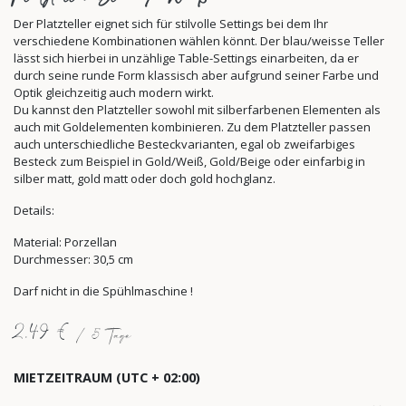
Der Platzteller eignet sich für stilvolle Settings bei dem Ihr
verschiedene Kombinationen wählen könnt. Der blau/weisse Teller
lässt sich hierbei in unzählige Table-Settings einarbeiten, da er
durch seine runde Form klassisch aber aufgrund seiner Farbe und
Optik gleichzeitig auch modern wirkt.
Du kannst den Platzteller sowohl mit silberfarbenen Elementen als
auch mit Goldelementen kombinieren. Zu dem Platzteller passen
auch unterschiedliche Besteckvarianten, egal ob zweifarbiges
Besteck zum Beispiel in Gold/Weiß, Gold/Beige oder einfarbig in
silber matt, gold matt oder doch gold hochglanz.
Details:
Material: Porzellan
Durchmesser: 30,5 cm
Darf nicht in die Spühlmaschine !
2,49
€
/
5
Tage
MIETZEITRAUM
(UTC + 02:00)