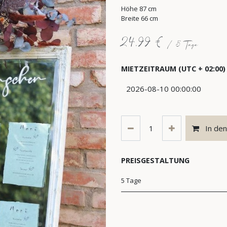
Höhe 87 cm
Breite 66 cm
24,99
€
/
5
Tage
MIETZEITRAUM
(UTC + 02:00)
In de
PREISGESTALTUNG
5 Tage