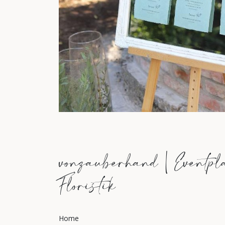
vonzauberhand | Eventpl
Floristik
Home