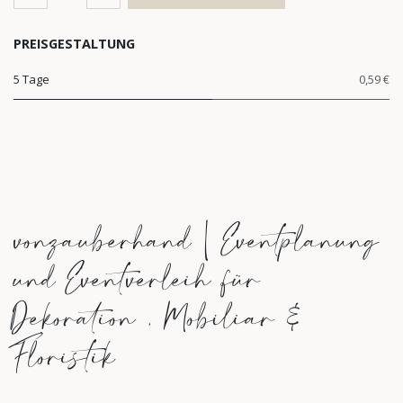
PREISGESTALTUNG
5 Tage
0,59 €
vonzauberhand | Eventplanung
und Eventverleih für
Dekoration , Mobiliar &
Floristik