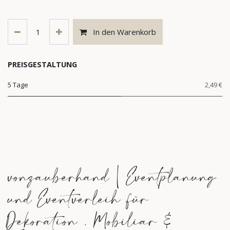
In den Warenkorb
PREISGESTALTUNG
5 Tage
2,49 €
vonzauberhand | Eventplanung
und Eventverleih für
Dekoration , Mobiliar &