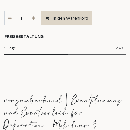
In den Warenkorb
PREISGESTALTUNG
5 Tage
2,49 €
vonzauberhand | Eventplanung
und Eventverleih für
Dekoration , Mobiliar &