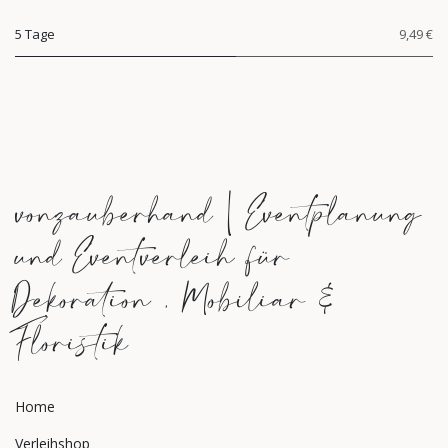
5 Tage
9,49 €
vonzauberhand | Eventplanung
und Eventverleih für
Dekoration , Mobiliar &
Floristik
Home
Verleihshop