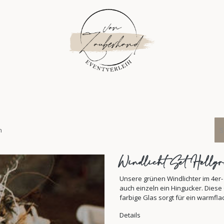
FLORISTIK
INSPIRATION
ÜBER UNS
PLANUNG
EV
n
Windlicht Set Hellg
Unsere grünen Windlichter im 4er
auch einzeln ein Hingucker. Diese
farbige Glas sorgt für ein warmfl
Details