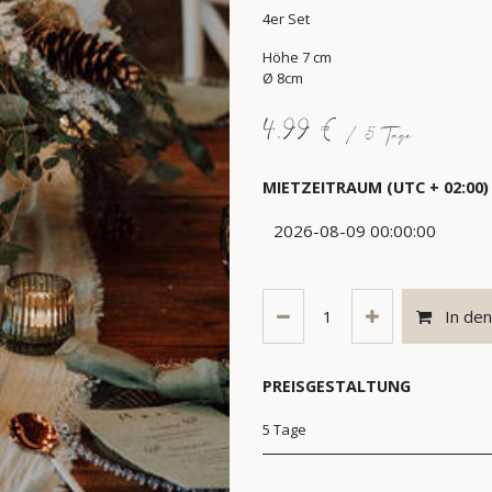
4er Set
Höhe 7 cm
Ø 8cm
4,99
€
/
5
Tage
MIETZEITRAUM
(UTC + 02:00)
In de
PREISGESTALTUNG
5 Tage