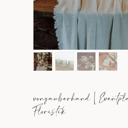
vonzauberhand | Eventpl
Floristik