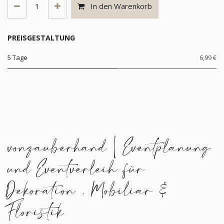
In den Warenkorb
PREISGESTALTUNG
5 Tage
6,99 €
vonzauberhand | Eventplanung
und Eventverleih für
Dekoration , Mobiliar &
Floristik