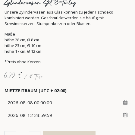
Zylindervasen Set 3-teilig
Unsere Zylindervasen aus Glas können zu jeder Tischdeko
kombiniert werden. Geschmückt werden sie häufig mit
Schwimmkerzen, Stumpenkerzen oder Blumen.
Maße
höhe 28 cm, Ø 8 cm
höhe 23 cm, Ø 10 cm
höhe 17 cm, Ø 12 cm
*Preis ohne Kerzen
6,99
€
/
5
Tage
MIETZEITRAUM
(UTC + 02:00)