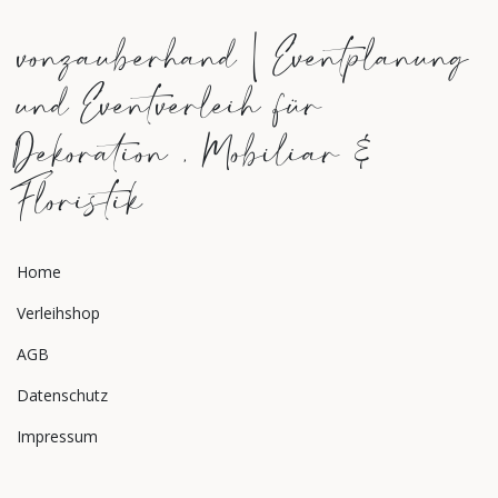
vonzauberhand | Eventplanung
und Eventverleih für
Dekoration , Mobiliar &
Floristik
Home
Verleihshop
AGB
Datenschutz
Impressum