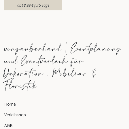
ab​
18,99
€
für​
5
Tage
vonzauberhand | Eventplanung
und Eventverleih für
Dekoration , Mobiliar &
Floristik
Home
Verleihshop
AGB