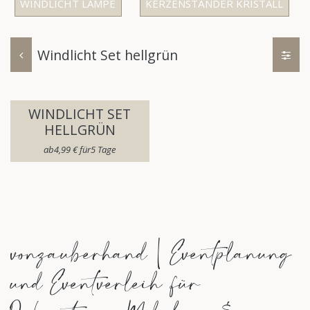
WINDLICHT LAMPE
KERZENSTÄNDER KRISTALL
Windlicht Set hellgrün
WINDLICHT SET
HELLGRÜN
ab​
4,99
€
für​
5
Tage
vonzauberhand | Eventplanung
und Eventverleih für