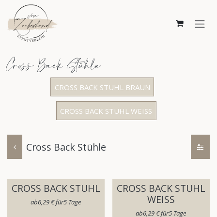
Zum Inhalt springen
Cross Back Stühle
CROSS BACK STUHL BRAUN
CROSS BACK STUHL WEISS
Cross Back Stühle
CROSS BACK STUHL
CROSS BACK STUHL
WEISS
ab​
6,29
€
für​
5
Tage
ab​
6,29
€
für​
5
Tage