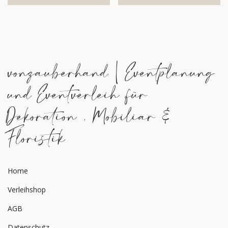
vonzauberhand | Eventplanung
und Eventverleih für
Dekoration , Mobiliar &
Floristik
Home
Verleihshop
AGB
Datenschutz