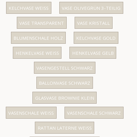
KELCHVASE WEISS
VASE OLIVEGRÜN 3-TEILIG
VASE TRANSPARENT
VASE KRISTALL
BLUMENSCHALE HOLZ
KELCHVASE GOLD
HENKELVASE WEISS
HENKELVASE GELB
VASENGESTELL SCHWARZ
BALLONVASE SCHWARZ
GLASVASE BROWNIE KLEIN
VASENSCHALE WEISS
VASENSCHALE SCHWARZ
RATTAN LATERNE WEISS