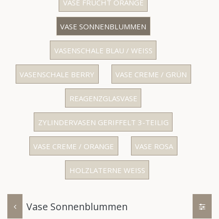
VASE FRUCHT ORANGE
VASE SONNENBLUMMEN
VASENSCHALE BLAU / WEISS
VASENSCHALE BERRY
VASE CREME / GRÜN
REAGENZGLASVASE
ZYLINDERVASEN GERIFFELT 3-TEILIG
VASE CREME / ORANGE
VASE ROSA
HOLZLATERNE WEISS
Vase Sonnenblummen