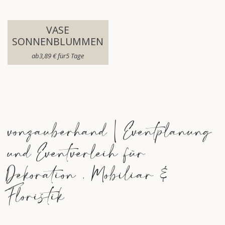
VASE
SONNENBLUMMEN
ab​
3,89
€
für​
5
Tage
vonzauberhand | Eventplanung
und Eventverleih für
Dekoration , Mobiliar &
Floristik