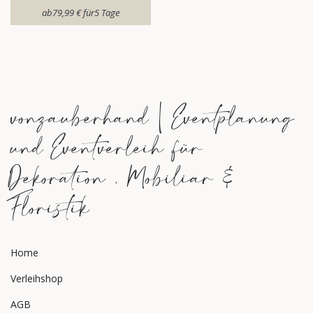
ab​
79,99
€
für​
5
Tage
vonzauberhand | Eventplanung
und Eventverleih für
Dekoration , Mobiliar &
Floristik
Home
Verleihshop
AGB