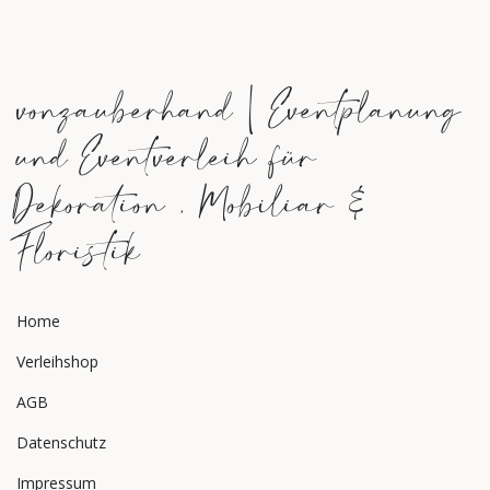
vonzauberhand | Eventplanung
und Eventverleih für
Dekoration , Mobiliar &
Floristik
Home
Verleihshop
AGB
Datenschutz
Impressum