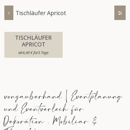
Tischläufer Apricot
TISCHLÄUFER
APRICOT
ab​
6,49
€
für​
5
Tage
vonzauberhand | Eventplanung
und Eventverleih für
Dekoration , Mobiliar &