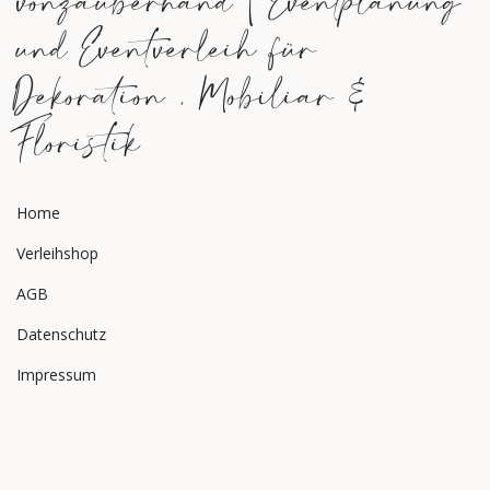
vonzauberhand | Eventplanung
und Eventverleih für
Dekoration , Mobiliar &
Floristik
Home
Verleihshop
AGB
Datenschutz
Impressum