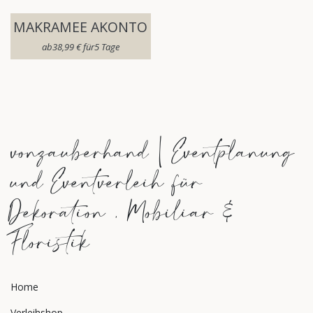
MAKRAMEE AKONTO
ab​
38,99
€
für​
5
Tage
vonzauberhand | Eventplanung
und Eventverleih für
Dekoration , Mobiliar &
Floristik
Home
Verleihshop