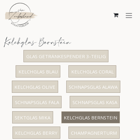
Zum Inhalt springen
Kelchglas Bernstein
GLAS GETRÄNKESPENDER 3-TEILIG
KELCHGLAS BLAU
KELCHGLAS CORAL
KELCHGLAS OLIVE
SCHNAPSGLAS ALAWA
SCHNAPSGLAS FALA
SCHNAPSGLAS KASA
SEKTGLAS MIKA
KELCHGLAS BERNSTEIN
KELCHGLAS BERRY
CHAMPAGNERTURM