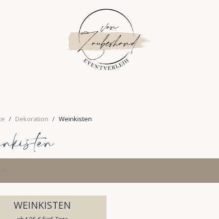
FLORISTIK
INSPIRATION
ÜBER UNS
PLANUNG
EV
te
Dekoration
Weinkisten
inkisten
WEINKISTEN