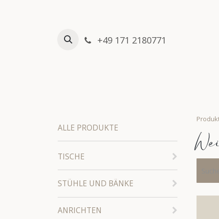
Zum Inhalt springen
+49 171 2180771
HOME
VERLEIHSHOP
Produk
ALLE PRODUKTE
We
TISCHE
STÜHLE UND BÄNKE
ANRICHTEN