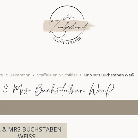
FLORISTIK
INSPIRATION
ÜBER UNS
PLANUNG
EV
te
Dekoration
Staffeleien & Schilder
Mr & Mrs Buchstaben Weiß
 & Mrs Buchstaben Weiß
 & MRS BUCHSTABEN
WEISS