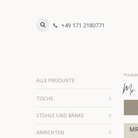
Zum Inhalt springen
+49 171 2180771
HOME
VERLEIHSHOP
Produk
ALLE PRODUKTE
Mr
TISCHE
STÜHLE UND BÄNKE
MR
ANRICHTEN