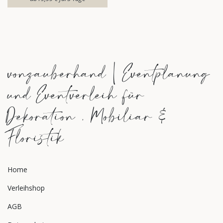
vonzauberhand | Eventplanung
und Eventverleih für
Dekoration , Mobiliar &
Floristik
Home
Verleihshop
AGB