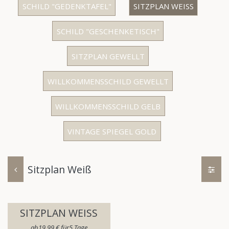
SCHILD "GEDENKTAFEL"
SITZPLAN WEISS
SCHILD "GESCHENKETISCH"
SITZPLAN GEWELLT
WILLKOMMENSSCHILD GEWELLT
WILLKOMMENSSCHILD GELB
VINTAGE SPIEGEL GOLD
Sitzplan Weiß
SITZPLAN WEISS
ab​
19,99
€
für​
5
Tage